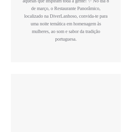
àquelas que inspiram toda a gente! ✨ No dia 8
de março, o Restaurante Panorâmico,
localizado na DiverLanhoso, convida-te para
uma noite temática em homenagem às
mulheres, ao som e sabor da tradição
portuguesa.