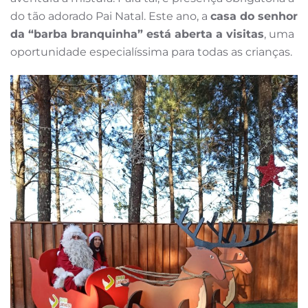
do tão adorado Pai Natal. Este ano, a
casa do senhor
da “barba branquinha” está aberta a visitas
, uma
oportunidade especialíssima para todas as crianças.