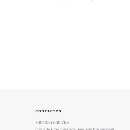
CONTACTOS
+351 253 635 763
Custo de uma chamada para rede fixa nacional.